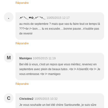
Répondre
.
.♥*¨*•.¸¸❤✿¸.¤*¨¨*¤.¸¸
10/05/2015 12:17
au mois de septembre ? mais que vas-tu faire tout ce temps là
???<br /> bon..... tu es excusée.....bonne pause...n'oublie pas
de revenir
Répondre
M
Mamigeo
10/05/2015 11:19
Bel été à vous, c'est un repos que vous méritez, revenez en
septembre avec plein de beaux tutos .<br /> A bientôt.<br /> Je
vous embrasse.<br /> mamigeo
Répondre
C
Christine2
10/05/2015 10:32
Je vous souhaite un bel été chère Santounette, je suis sûre