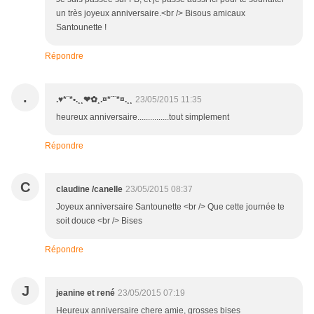
un très joyeux anniversaire.<br /> Bisous amicaux
Santounette !
Répondre
.
.♥*¨*•.¸¸❤✿¸.¤*¨¨*¤.¸¸
23/05/2015 11:35
heureux anniversaire...............tout simplement
Répondre
C
claudine /canelle
23/05/2015 08:37
Joyeux anniversaire Santounette <br /> Que cette journée te
soit douce <br /> Bises
Répondre
J
jeanine et rené
23/05/2015 07:19
Heureux anniversaire chere amie, grosses bises