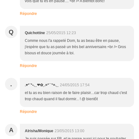
vois que tu es en pause.... <br /> A bientôt donc!
Répondre
Q
Quichottine
25/05/2015 12:23
Comme nous l'a rappelé Dom, tu as beau être en pause,
j'espère que tu as passé un très bel anniversaire.<br /> Gros
bisous et douce journée à toi.
Répondre
.
.♥*¨*•.¸¸❤✿¸.¤*¨¨*¤.¸¸
24/05/2015 17:54
et tu as eu bien raison de te faire plaisir....car trop chaud c'est
trop chaud quand il faut dormir... ! @ bientôt
Répondre
A
Alrisha/Monique
23/05/2015 13:00
Je suis passée sur FB, et je passe aussi ici pour te souhaiter