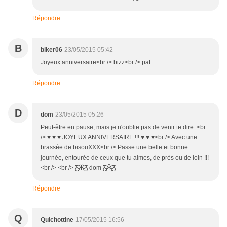
Répondre
B
biker06
23/05/2015 05:42
Joyeux anniversaire<br /> bizz<br /> pat
Répondre
D
dom
23/05/2015 05:26
Peut-être en pause, mais je n'oublie pas de venir te dire :<br
/> ♥ ♥ ♥ JOYEUX ANNIVERSAIRE !!! ♥ ♥ ♥<br /> Avec une
brassée de bisouXXX<br /> Passe une belle et bonne
journée, entourée de ceux que tu aimes, de près ou de loin !!!
<br /> <br /> Ƹ̵̡Ӝ̵̨̄Ʒ dom Ƹ̵̡Ӝ̵̨̄Ʒ
Répondre
Q
Quichottine
17/05/2015 16:56