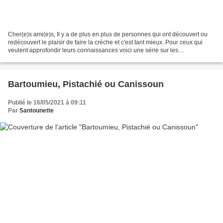
Cher(e)s ami(e)s, Il y a de plus en plus de personnes qui ont découvert ou
redécouvert le plaisir de faire la crèche et c'est tant mieux. Pour ceux qui
veulent approfondir leurs connaissances voici une série sur les
"fondamentaux" de la crèche provençale....
Bartoumieu, Pistachié ou Canissoun
Publié le 16/05/2021 à 09:11
Par
Santounette