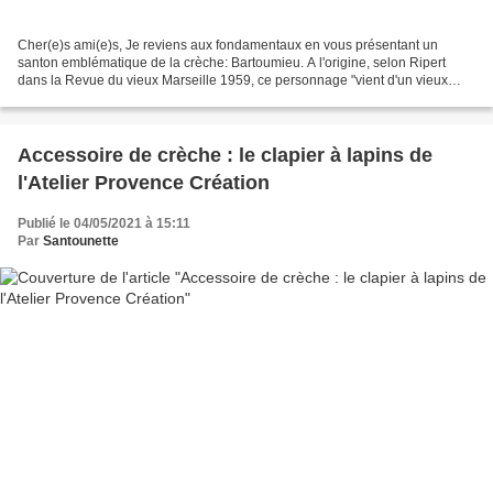
Cher(e)s ami(e)s, Je reviens aux fondamentaux en vous présentant un
santon emblématique de la crèche: Bartoumieu. A l'origine, selon Ripert
dans la Revue du vieux Marseille 1959, ce personnage "vient d'un vieux
noël du XVI siècle de Sérapion". (Ce dernier...
Accessoire de crèche : le clapier à lapins de
l'Atelier Provence Création
Publié le 04/05/2021 à 15:11
Par
Santounette