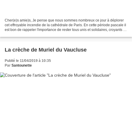
Cher(e)s amie)s, Je pense que nous sommes nombreux ce jour à déplorer
cet effroyable incendie de la cathédrale de Paris. En cette période pascale il
est bon de rappeler l'importance de rester tous unis et solidaires, croyants ou
non. Notre Dame de Paris...
La crèche de Muriel du Vaucluse
Publié le 11/04/2019 à 10:35
Par
Santounette