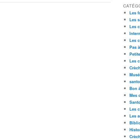
CATÉG
Les f
Les s
Les c
Inte
Les c
Pas à
Petit
Les c
Crèch
Musé
sant
Bon à
Mes 
Sant
Les c
Les a
Bibli
Histo
Crèc