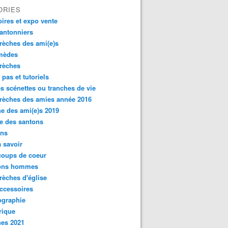
ORIES
oires et expo vente
antonniers
rèches des ami(e)s
rmèdes
rèches
 pas et tutoriels
es scénettes ou tranches de vie
rèches des amies année 2016
e des ami(e)s 2019
e des santons
ons
 savoir
coups de coeur
ons hommes
rèches d'église
ccessoires
ographie
rique
hes 2021