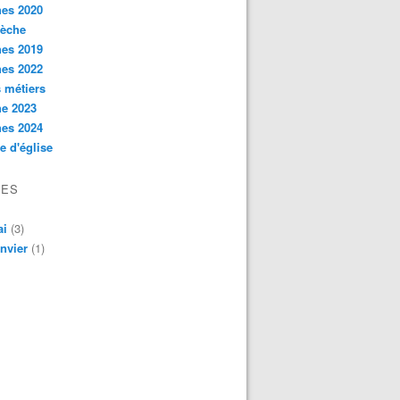
hes 2020
rèche
hes 2019
hes 2022
s métiers
he 2023
hes 2024
e d'église
VES
ai
(3)
nvier
(1)