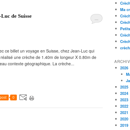
Crèc
Ma c
-Luc de Suisse
Crèc
…
Crèc
Petit
Crèc
Crèc
crèch
ec ce billet un voyage en Suisse, chez Jean-Luc qui
a réalisé une crèche de 1.40m de longeur X 0.80m de
ARCHI
beau contexte géographique. La crèche...
2026
M
Ja
2025
2024
post
0
2023
2022
2021
2020
2019