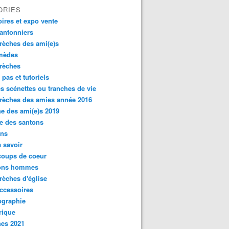
ORIES
oires et expo vente
antonniers
rèches des ami(e)s
rmèdes
rèches
 pas et tutoriels
es scénettes ou tranches de vie
rèches des amies année 2016
e des ami(e)s 2019
e des santons
ons
 savoir
coups de coeur
ons hommes
rèches d'église
ccessoires
ographie
rique
hes 2021