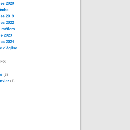
hes 2020
rèche
hes 2019
hes 2022
s métiers
he 2023
hes 2024
e d'église
VES
ai
(3)
nvier
(1)