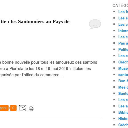
CATÉG
Les f
Les s
tte : les Santonniers au Pays de
…
Les c
Inte
Les c
Pas à
Petit
Les c
ne bonne nouvelle pour tous les amoureux des santons
Crèch
eu à Pierrelatte les 18 et 19 mai 2019 intitulée: les
Musé
anisée par l'office du commerce...
sant
Bon à
Mes 
Sant
Les c
Les a
post
0
Bibli
Histo
Crèc