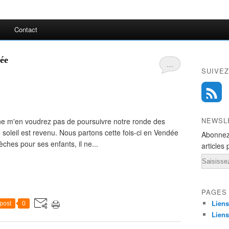
Contact
ée
…
SUIVEZ
NEWSL
ne m'en voudrez pas de poursuivre notre ronde des
soleil est revenu. Nous partons cette fois-ci en Vendée
Abonnez
èches pour ses enfants, il ne...
articles 
Email
PAGES
Liens
post
0
Liens