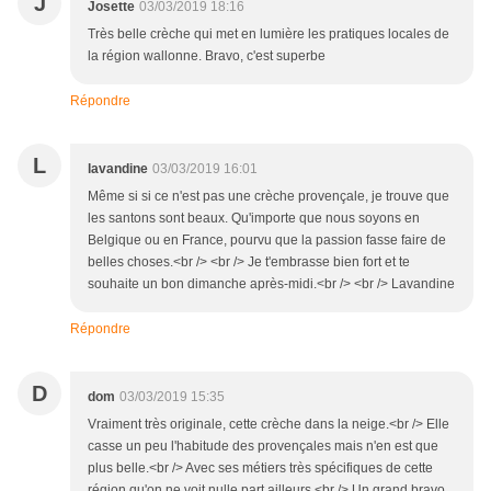
J
Josette
03/03/2019 18:16
Très belle crèche qui met en lumière les pratiques locales de
la région wallonne. Bravo, c'est superbe
Répondre
L
lavandine
03/03/2019 16:01
Même si si ce n'est pas une crèche provençale, je trouve que
les santons sont beaux. Qu'importe que nous soyons en
Belgique ou en France, pourvu que la passion fasse faire de
belles choses.<br /> <br /> Je t'embrasse bien fort et te
souhaite un bon dimanche après-midi.<br /> <br /> Lavandine
Répondre
D
dom
03/03/2019 15:35
Vraiment très originale, cette crèche dans la neige.<br /> Elle
casse un peu l'habitude des provençales mais n'en est que
plus belle.<br /> Avec ses métiers très spécifiques de cette
région qu'on ne voit nulle part ailleurs.<br /> Un grand bravo.