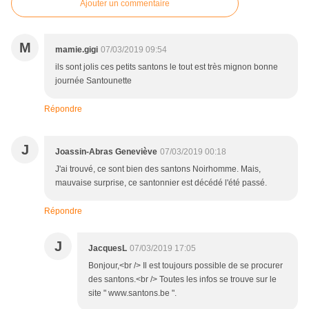
Ajouter un commentaire
M
mamie.gigi
07/03/2019 09:54
ils sont jolis ces petits santons le tout est très mignon bonne
journée Santounette
Répondre
J
Joassin-Abras Geneviève
07/03/2019 00:18
J'ai trouvé, ce sont bien des santons Noirhomme. Mais,
mauvaise surprise, ce santonnier est décédé l'été passé.
Répondre
J
JacquesL
07/03/2019 17:05
Bonjour,<br /> Il est toujours possible de se procurer
des santons.<br /> Toutes les infos se trouve sur le
site " www.santons.be ".