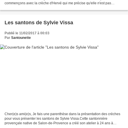
commençons avec la crèche d'Hervé qui me précise qu'elle n'est pas
franchement provençale. Il s' agit...
Les santons de Sylvie Vissa
Publié le 11/02/2017 à 00:03
Par
Santounette
Cher(e)s ami(e)s, Je fais une parenthèse dans la présentation des crèches
pour vous présenter les santons de Sylvie Vissa.Cette santonnière
provençale native de Salon-de-Provence a créé son atelier à 24 ans à
Eyguières. Elle a déménagé dans la Loire à...