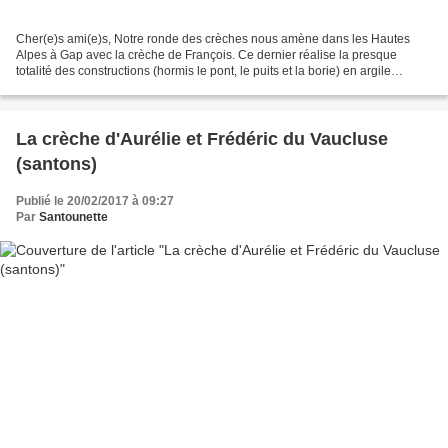
Cher(e)s ami(e)s, Notre ronde des crèches nous amène dans les Hautes
Alpes à Gap avec la crèche de François. Ce dernier réalise la presque
totalité des constructions (hormis le pont, le puits et la borie) en argile
autodurcissante.Il utilise des pierres...
La crèche d'Aurélie et Frédéric du Vaucluse
(santons)
Publié le 20/02/2017 à 09:27
Par
Santounette