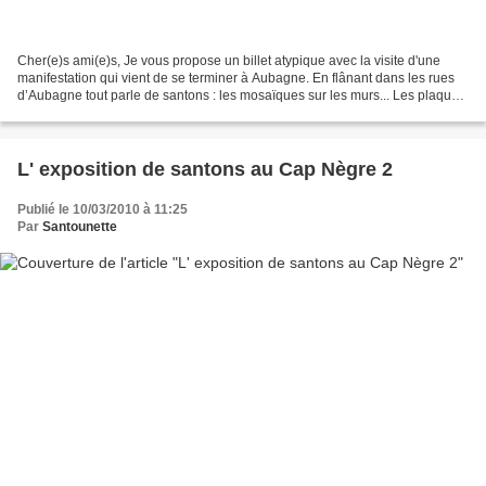
Cher(e)s ami(e)s, Je vous propose un billet atypique avec la visite d'une
manifestation qui vient de se terminer à Aubagne. En flânant dans les rues
d’Aubagne tout parle de santons : les mosaïques sur les murs... Les plaques
de la rue qui nous mènent...
L' exposition de santons au Cap Nègre 2
Publié le 10/03/2010 à 11:25
Par
Santounette