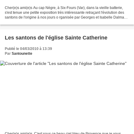
Cher(e)s ami(e)s Au cap Nègre, à Six-Fours (Var), dans la vieille batterie,
s'est tenue une petite exposition très intéressante retraçant l'évolution des
santons de l'origine à nos jours o rganisée par Georges et Isabelle Dalmas.
Une partie était consacrée...
Les santons de l'église Sainte Catherine
Publié le 04/03/2010 à 13:39
Par
Santounette
Cher(e)s ami(e)s, C'est sous ce beau ciel bleu de Provence que je vous