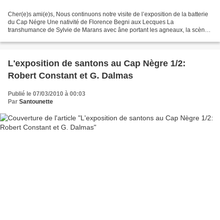
Cher(e)s ami(e)s, Nous continuons notre visite de l’exposition de la batterie
du Cap Négre Une nativité de Florence Begni aux Lecques La
transhumance de Sylvie de Marans avec âne portant les agneaux, la scène
est pleine de détails. Un gros plan sur la...
L'exposition de santons au Cap Nègre 1/2:
Robert Constant et G. Dalmas
Publié le 07/03/2010 à 00:03
Par
Santounette