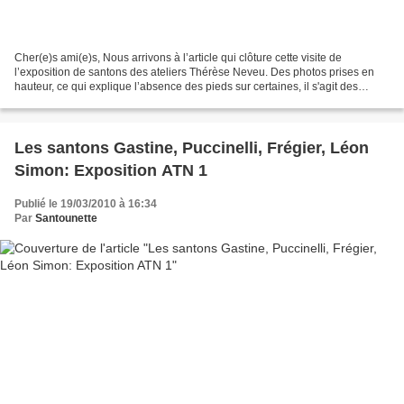
Cher(e)s ami(e)s, Nous arrivons à l’article qui clôture cette visite de
l’exposition de santons des ateliers Thérèse Neveu. Des photos prises en
hauteur, ce qui explique l’absence des pieds sur certaines, il s'agit des
tirages en terre brute d’après des...
Les santons Gastine, Puccinelli, Frégier, Léon
Simon: Exposition ATN 1
Publié le 19/03/2010 à 16:34
Par
Santounette