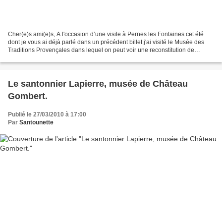
Cher(e)s ami(e)s, A l'occasion d’une visite à Pernes les Fontaines cet été
dont je vous ai déjà parlé dans un précédent billet j'ai visité le Musée des
Traditions Provençales dans lequel on peut voir une reconstitution de
l’atelier du maitre santonnier...
Le santonnier Lapierre, musée de Château
Gombert.
Publié le 27/03/2010 à 17:00
Par
Santounette