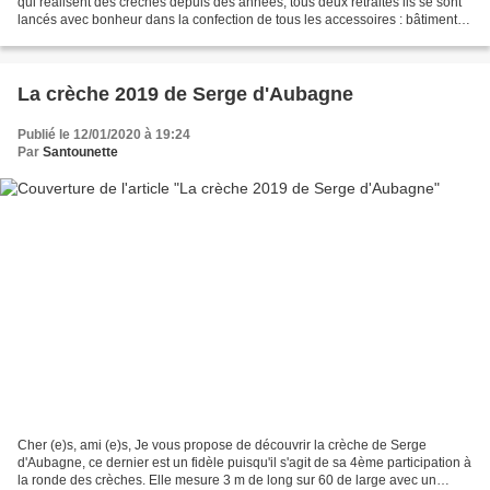
qui réalisent des crèches depuis des années; tous deux retraités ils se sont
lancés avec bonheur dans la confection de tous les accessoires : bâtiments,
étals, puits, lavoir, charrette,...
La crèche 2019 de Serge d'Aubagne
Publié le 12/01/2020 à 19:24
Par
Santounette
Cher (e)s, ami (e)s, Je vous propose de découvrir la crèche de Serge
d'Aubagne, ce dernier est un fidèle puisqu'il s'agit de sa 4ème participation à
la ronde des crèches. Elle mesure 3 m de long sur 60 de large avec un