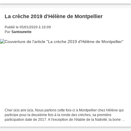
Hélène a imaginé une petite histoire...
La crèche 2019 d'Hélène de Montpellier
Publié le 05/01/2020 à 10:09
Par
Santounette
Cher (e)s ami (e)s, Nous partons cette fois-ci à Montpellier chez Hélène qui
participe pour la deuxième fois à la ronde des crèches, sa première
participation date de 2017. A l'exception de l'étable de la Nativité, la borie et
le moulin, tous les accessoires...