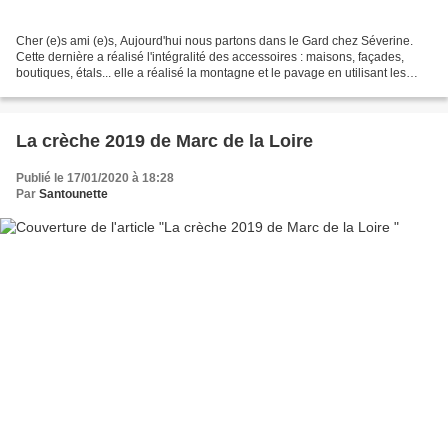
Cher (e)s ami (e)s, Aujourd'hui nous partons dans le Gard chez Séverine.
Cette dernière a réalisé l'intégralité des accessoires : maisons, façades,
boutiques, étals... elle a réalisé la montagne et le pavage en utilisant les
tutoriels du blog. Les santons...
La crèche 2019 de Marc de la Loire
Publié le 17/01/2020 à 18:28
Par
Santounette