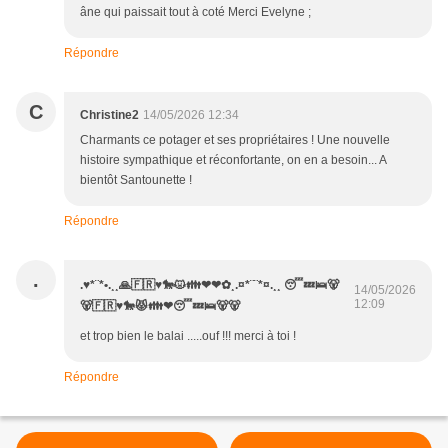
âne qui paissait tout à coté Merci Evelyne ;
Répondre
C
Christine2
14/05/2026 12:34
Charmants ce potager et ses propriétaires ! Une nouvelle
histoire sympathique et réconfortante, on en a besoin... A
bientôt Santounette !
Répondre
.
.♥*¨*•.¸¸🙏🇫🇷♥️🐎😾👪❤❤✿¸.¤*¨¨*¤.¸¸ 😴💤🛌🐻
14/05/2026
12:09
🐻🇫🇷♥️🐎😾👪❤😴💤🛌🐻🐻
et trop bien le balai .....ouf !!! merci à toi !
Répondre