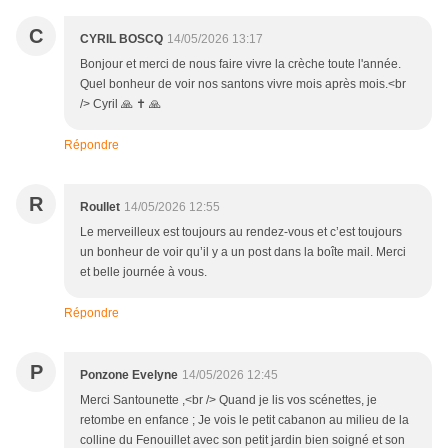
C
CYRIL BOSCQ
14/05/2026 13:17
Bonjour et merci de nous faire vivre la crèche toute l'année.
Quel bonheur de voir nos santons vivre mois après mois.<br
/> Cyril 🙏 ✝️ 🙏
Répondre
R
Roullet
14/05/2026 12:55
Le merveilleux est toujours au rendez-vous et c’est toujours
un bonheur de voir qu’il y a un post dans la boîte mail. Merci
et belle journée à vous.
Répondre
P
Ponzone Evelyne
14/05/2026 12:45
Merci Santounette ,<br /> Quand je lis vos scénettes, je
retombe en enfance ; Je vois le petit cabanon au milieu de la
colline du Fenouillet avec son petit jardin bien soigné et son