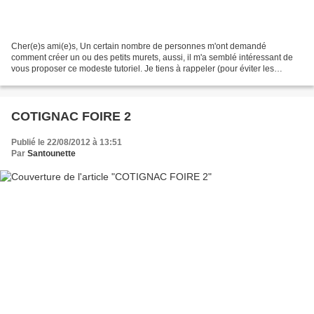
Cher(e)s ami(e)s, Un certain nombre de personnes m'ont demandé
comment créer un ou des petits murets, aussi, il m'a semblé intéressant de
vous proposer ce modeste tutoriel. Je tiens à rappeler (pour éviter les
confusions) que je ne suis pas santonnière,...
COTIGNAC FOIRE 2
Publié le 22/08/2012 à 13:51
Par
Santounette