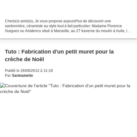
Cher(e)s ami(e)s, Je vous propose aujourd'hui de découvrir une
santonnière, céramiste au style tout à fait particulier: Madame Florence
Guigues ou Arlatenco situé à Marseille, au 27 traverse du moulin à huile, le
nom de l'adresse à lui tout seul est évocateur...
Tuto : Fabrication d'un petit muret pour la
crèche de Noël
Publié le 26/08/2012 à 11:18
Par
Santounette