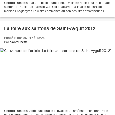
Cher(e)s ami(e)s, Par une belle journée nous voila en route pour la foire aux
santons de Cotignac (dans le Var) Cotignac avec sa falaise abritant des
maisons troglodytes La visite commence au son des fifres et tambourins
Nous assistons au défilé des provençales...
La foire aux santons de Saint-Aygulf 2012
Publié le 08/08/2012 à 18:26
Par
Santounette
Cher(e)s ami(e)s, Après une pause estivale et un aménagement dans mon
nouvel appartement je vous propose avec ce billet une invitation à la foire