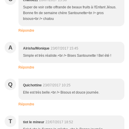
chatou11
28/07/2017 15:36
Super de voir cette offrande de beaux fruits à l'Enfant Jésus.
Bonne fin de semaine chère Santounette<br /> gros
bisous<br /> chatou
Répondre
A
Alrisha/Monique
23/07/2017 15:45
Simple et très réaliste.<br /> Bises Santounette ! Bel été !
Répondre
Q
Quichottine
23/07/2017 10:25
Elle est très belle.<br /> Bisous et douce journée.
Répondre
T
tiot le mineur
22/07/2017 18:52