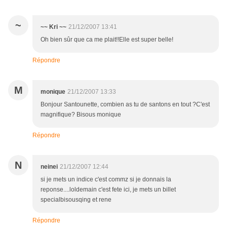
~
~~ Kri ~~
21/12/2007 13:41
Oh bien sûr que ca me plait!!Elle est super belle!
Répondre
M
monique
21/12/2007 13:33
Bonjour Santounette, combien as tu de santons en tout ?C'est
magnifique? Bisous monique
Répondre
N
neinei
21/12/2007 12:44
si je mets un indice c'est commz si je donnais la
reponse....loldemain c'est fete ici, je mets un billet
specialbisousqing et rene
Répondre