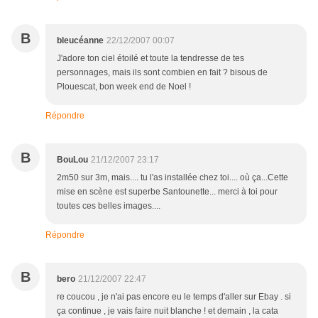
B
bleucéanne
22/12/2007 00:07
J'adore ton ciel étoilé et toute la tendresse de tes
personnages, mais ils sont combien en fait ? bisous de
Plouescat, bon week end de Noel !
Répondre
B
BouLou
21/12/2007 23:17
2m50 sur 3m, mais.... tu l'as installée chez toi.... où ça...Cette
mise en scène est superbe Santounette... merci à toi pour
toutes ces belles images....
Répondre
B
bero
21/12/2007 22:47
re coucou , je n'ai pas encore eu le temps d'aller sur Ebay . si
ça continue , je vais faire nuit blanche ! et demain , la cata