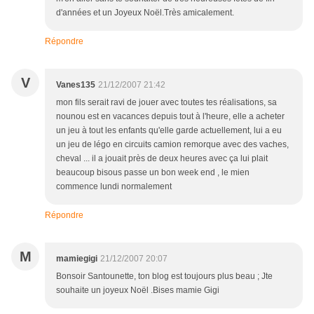
d'années et un Joyeux Noël.Très amicalement.
Répondre
V
Vanes135
21/12/2007 21:42
mon fils serait ravi de jouer avec toutes tes réalisations, sa
nounou est en vacances depuis tout à l'heure, elle a acheter
un jeu à tout les enfants qu'elle garde actuellement, lui a eu
un jeu de légo en circuits camion remorque avec des vaches,
cheval ... il a jouait près de deux heures avec ça lui plait
beaucoup bisous passe un bon week end , le mien
commence lundi normalement
Répondre
M
mamiegigi
21/12/2007 20:07
Bonsoir Santounette, ton blog est toujours plus beau ; Jte
souhaite un joyeux Noël .Bises mamie Gigi