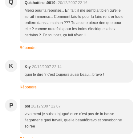
Q
Quichottine :0010:
20/12/2007 22:16
Merci pour ta réponse... En fait, il me semblait bien qu'elle
serait immense... Comment fais-tu pour la faire rentrer toute
entière dans ta maison ??? Tu as une pièce rien que pour
elle ? comme autrefois pour les trains électriques chez
certains ? En tout cas, ça fait rêver !!!
Répondre
K
Kty
20/12/2007 22:14
quoi te dire ? c'est toujours aussi beau... bravo !
Répondre
P
pol
20/12/2007 22:07
vrzaiment je suis subjugué et ce n'est pas de la basse
flagornerie quel travail, quelle beautébravo et bravobonne
soirée