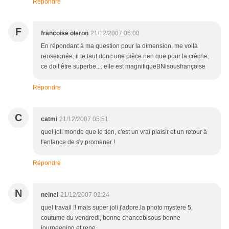
Répondre
F
francoise oleron
21/12/2007 06:00
En répondant à ma question pour la dimension, me voilà
renseignée, il te faut donc une pièce rien que pour la crèche,
ce doit être superbe.... elle est magnifiqueBNisousfrançoise
Répondre
C
catmi
21/12/2007 05:51
quel joli monde que le tien, c'est un vrai plaisir et un retour à
l'enfance de s'y promener !
Répondre
N
neinei
21/12/2007 02:24
quel travail !! mais super joli j'adore.la photo mystere 5,
coutume du vendredi, bonne chancebisous bonne
journeeqing et rene