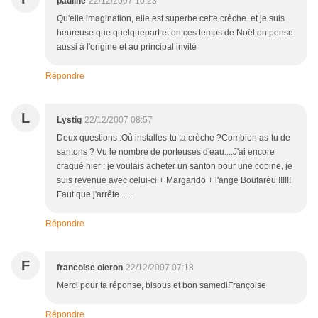
pauline
22/12/2007 10:23
Qu'elle imagination, elle est superbe cette crèche et je suis
heureuse que quelquepart et en ces temps de Noël on pense
aussi à l'origine et au principal invité
Répondre
L
Lystig
22/12/2007 08:57
Deux questions :Où installes-tu ta crèche ?Combien as-tu de
santons ? Vu le nombre de porteuses d'eau....J'ai encore
craqué hier : je voulais acheter un santon pour une copine, je
suis revenue avec celui-ci + Margarido + l'ange Boufarèu !!!!!!
Faut que j'arrête .....
Répondre
F
francoise oleron
22/12/2007 07:18
Merci pour ta réponse, bisous et bon samediFrançoise
Répondre