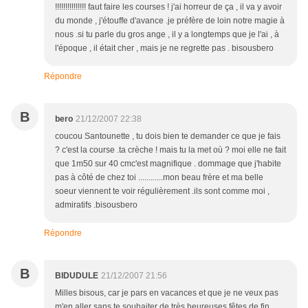
!!!!!!!!!!!!!!! faut faire les courses ! j'ai horreur de ça , il va y avoir
du monde , j'étouffe d'avance .je préfère de loin notre magie à
nous .si tu parle du gros ange , il y a longtemps que je l'ai , à
l'époque , il était cher , mais je ne regrette pas . bisousbero
Répondre
B
bero
21/12/2007 22:38
coucou Santounette , tu dois bien te demander ce que je fais
? c'est la course .ta crèche ! mais tu la met où ? moi elle ne fait
que 1m50 sur 40 cmc'est magnifique . dommage que j'habite
pas à côté de chez toi ............mon beau frère et ma belle
soeur viennent te voir régulièrement .ils sont comme moi ,
admiratifs .bisousbero
Répondre
B
BIDUDULE
21/12/2007 21:56
Milles bisous, car je pars en vacances et que je ne veux pas
m'en aller sans te souhaiter de très heureuses fêtes de fin