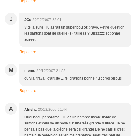
Répondre
J
JOe
20/12/2007 22:01
Vite la suite! Tu as fait un super boulot: bravo. Petite question:
les santons sont de quelle (s) taille (s)? Bizzzzzz et bonne
soirée;
Répondre
M
momo
20/12/2007 21:52
du vrai travail d'artiste ... felicitations bonne nuit gros bisous
Répondre
A
Alrisha
20/12/2007 21:44
Quel beau panorama ! Tu as un nombre incalculable de
santons et cela se dispose sur une très grande surface. Je ne
pensais pas que ta crèche serait si grande !Je ne sais si c'est
parce que over-blog est en maintenance, mais très peu de