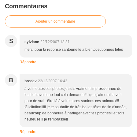
Commentaires
Ajouter un commentaire
S
sylviane
22/12/2007 18:31
merci pour ta réponse santounette à bientot et bonnes fétes
Répondre
B
brodev
22/12/2007 16:42
à voir toutes ces photos je suis vraiment impressionnée de
tout le travail que tout cela demande!!!! que j'aimerai la voir
pour de vrai...être là à voir tus ces santons ces animaux!!!
félicitation!!!!! je te souhaite de très belles fêtes de fin d'année,
beaucoup de bonheure à partager avec tes proches!! et sois
heureuse!!! je t'embrasse!!
Répondre