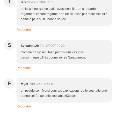
T
tétard
20/12/2007 21:03
oh la la !! oui ça me plait ! avec mon fils , on a regardé ,
regardé et encore regardé !! on ne se lasse ps ! merci bcp et à
demain pr la suite !bonne soirée
Répondre
S
Sylvaindu29
20/12/2007 20:23
Comme on s'y sent bien parmis tous ces jolis
personnages...Très bonne soirée Santounette.
Répondre
F
fayet
20/12/2007 20:16
un petitdu soir. Merci pour tes explications. Je te souhaite une
bonne soirée abientot mchantal63bises
Répondre