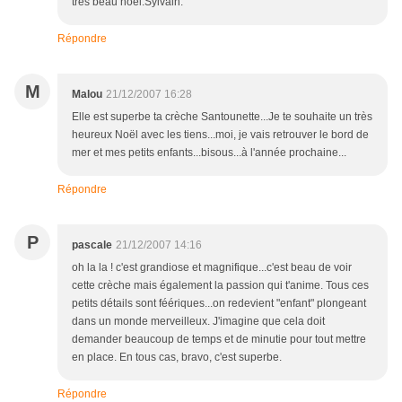
très beau noel.Sylvain.
Répondre
M
Malou
21/12/2007 16:28
Elle est superbe ta crèche Santounette...Je te souhaite un très
heureux Noël avec les tiens...moi, je vais retrouver le bord de
mer et mes petits enfants...bisous...à l'année prochaine...
Répondre
P
pascale
21/12/2007 14:16
oh la la ! c'est grandiose et magnifique...c'est beau de voir
cette crèche mais également la passion qui t'anime. Tous ces
petits détails sont féériques...on redevient "enfant" plongeant
dans un monde merveilleux. J'imagine que cela doit
demander beaucoup de temps et de minutie pour tout mettre
en place. En tous cas, bravo, c'est superbe.
Répondre