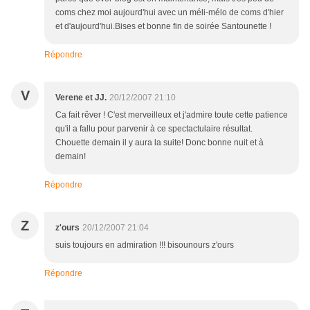
coms chez moi aujourd'hui avec un méli-mélo de coms d'hier
et d'aujourd'hui.Bises et bonne fin de soirée Santounette !
Répondre
V
Verene et JJ.
20/12/2007 21:10
Ca fait rêver ! C'est merveilleux et j'admire toute cette patience
qu'il a fallu pour parvenir à ce spectactulaire résultat.
Chouette demain il y aura la suite! Donc bonne nuit et à
demain!
Répondre
Z
z'ours
20/12/2007 21:04
suis toujours en admiration !!! bisounours z'ours
Répondre