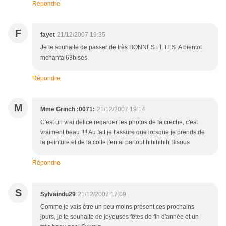
Répondre
F
fayet
21/12/2007 19:35
Je te souhaite de passer de très BONNES FETES. A bientot
mchantal63bises
Répondre
M
Mme Grinch :0071:
21/12/2007 19:14
C'est un vrai delice regarder les photos de ta creche, c'est
vraiment beau !!!! Au fait je t'assure que lorsque je prends de
la peinture et de la colle j'en ai partout hihihihih Bisous
Répondre
S
Sylvaindu29
21/12/2007 17:09
Comme je vais être un peu moins présent ces prochains
jours, je te souhaite de joyeuses fêtes de fin d'année et un