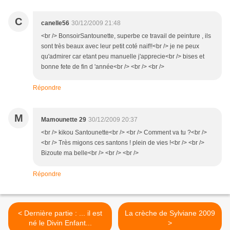
C
canelle56
30/12/2009 21:48
<br /> BonsoirSantounette, superbe ce travail de peinture , ils
sont très beaux avec leur petit coté naif!!<br /> je ne peux
qu'admirer car etant peu manuelle j'apprecie<br /> bises et
bonne fete de fin d 'année<br /> <br /> <br />
Répondre
M
Mamounette 29
30/12/2009 20:37
<br /> kikou Santounette<br /> <br /> Comment va tu ?<br />
<br /> Très migons ces santons ! plein de vies !<br /> <br />
Bizoute ma belle<br /> <br /> <br />
Répondre
< Dernière partie : ... il est
La crèche de Sylviane 2009
né le Divin Enfant...
>