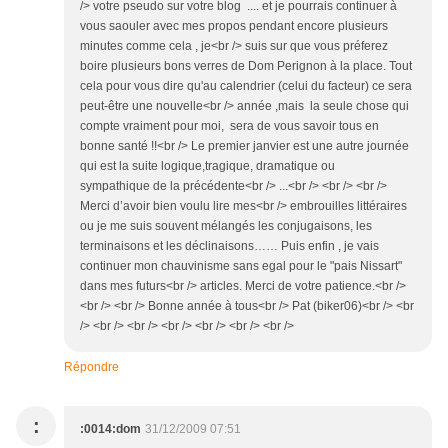
/> votre pseudo sur votre blog .... et je pourrais continuer à
vous saouler avec mes propos pendant encore plusieurs
minutes comme cela , je<br /> suis sur que vous préferez
boire plusieurs bons verres de Dom Perignon à la place. Tout
cela pour vous dire qu'au calendrier (celui du facteur) ce sera
peut-être une nouvelle<br /> année ,mais la seule chose qui
compte vraiment pour moi, sera de vous savoir tous en
bonne santé !!<br /> Le premier janvier est une autre journée
qui est la suite logique,tragique, dramatique ou
sympathique de la précédente<br /> ...<br /> <br /> <br />
Merci d’avoir bien voulu lire mes<br /> embrouilles littéraires
ou je me suis souvent mélangés les conjugaisons, les
terminaisons et les déclinaisons…… Puis enfin , je vais
continuer mon chauvinisme sans egal pour le "pais Nissart"
dans mes futurs<br /> articles. Merci de votre patience.<br />
<br /> <br /> Bonne année à tous<br /> Pat (biker06)<br /> <br
/> <br /> <br /> <br /> <br /> <br /> <br />
Répondre
:
:0014:dom
31/12/2009 07:51