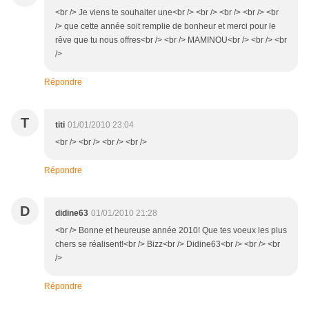
<br /> Je viens te souhaiter une<br /> <br /> <br /> <br /> <br
/> que cette année soit remplie de bonheur et merci pour le
rêve que tu nous offres<br /> <br /> MAMINOU<br /> <br /> <br
/>
Répondre
T
titi
01/01/2010 23:04
<br /> <br /> <br /> <br />
Répondre
D
didine63
01/01/2010 21:28
<br /> Bonne et heureuse année 2010! Que tes voeux les plus
chers se réalisent!<br /> Bizz<br /> Didine63<br /> <br /> <br
/>
Répondre