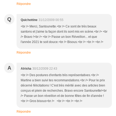
Répondre
Q
Quichottine
31/12/2009 00:55
<br /> Merci, Santounette.<br /> Ce sont de très beaux
santons et j'aime la façon dont ils sont mis en scène.<br /> <br
/> Bravo !<br /> <br /> Passe un bon Réveillon... et que
l'année 2021 te soit douce.<br /> Bisous.<br /> <br /> <br />
Répondre
A
Alrisha
30/12/2009 22:43
<br /> Des postures d'enfants très représentatives.<br />
Martine a bien suivi tes recommandations.<br /> Pour le prix
décerné félicitations ! C'est très mérité avec des articles bien
conçus et plein de recherches. Bravo encore Santounette!<br
/> Passe un bon réveillon et de bonne fêtes de fin d'année !
<br /> Gros bisous<br /> <br /> <br /> <br />
Répondre