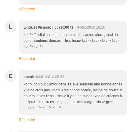
Répondre
L
Linda et Picasso ::0079::0071::
04/01/2010 18:16
<br /> félicitation a ton ami peintre de santon alors , c'est de
belles couleurs douces ... très beau<br /> <br /> <br /> <br />
<br /> <br />
Répondre
C
cocole
04/01/2010 08:33
<br /> bonjour Santounette, t'ais-je souhaité une bonne année
? je ne crois pas !<br /> Trés bonne année, pleine de douceur
pour toi et les tiens....<br /> il y a une super expo de crèches à
Lisieux...mais tu es loin je pense, dommage...<br /> gros
bisou<br /> <br /> <br />
Répondre