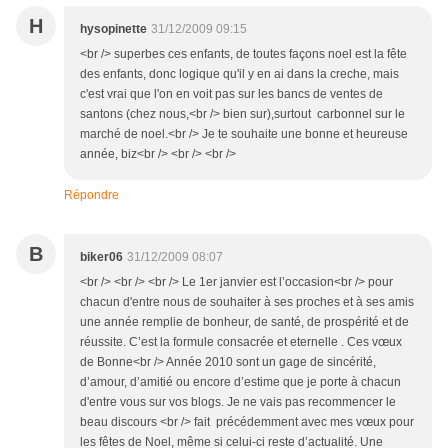
H
hysopinette
31/12/2009 09:15
<br /> superbes ces enfants, de toutes façons noel est la fête
des enfants, donc logique qu'il y en ai dans la creche, mais
c'est vrai que l'on en voit pas sur les bancs de ventes de
santons (chez nous,<br /> bien sur),surtout carbonnel sur le
marché de noel.<br /> Je te souhaite une bonne et heureuse
année, biz<br /> <br /> <br />
Répondre
B
biker06
31/12/2009 08:07
<br /> <br /> <br /> Le 1er janvier est l’occasion<br /> pour
chacun d'entre nous de souhaiter à ses proches et à ses amis
une année remplie de bonheur, de santé, de prospérité et de
réussite. C’est la formule consacrée et eternelle . Ces vœux
de Bonne<br /> Année 2010 sont un gage de sincérité,
d’amour, d’amitié ou encore d’estime que je porte à chacun
d'entre vous sur vos blogs. Je ne vais pas recommencer le
beau discours <br /> fait précédemment avec mes vœux pour
les fêtes de Noel, même si celui-ci reste d’actualité. Une