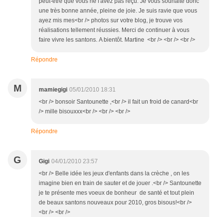
peut-être que vous ne l'avez pas reçu. Je vous souhaite donc
une très bonne année, pleine de joie. Je suis ravie que vous
ayez mis mes<br /> photos sur votre blog, je trouve vos
réalisations tellement réussies. Merci de continuer à vous
faire vivre les santons. A bientôt. Martine <br /> <br /> <br />
Répondre
M
mamiegigi
05/01/2010 18:31
<br /> bonsoir Santounette ,<br /> il fait un froid de canard<br
/> mille bisouxxx<br /> <br /> <br />
Répondre
G
Gigi
04/01/2010 23:57
<br /> Belle idée les jeux d'enfants dans la crèche , on les
imagine bien en train de sauter et de jouer .<br /> Santounette
je te présente mes voeux de bonheur de santé et tout plein
de beaux santons nouveaux pour 2010, gros bisous!<br />
<br /> <br />