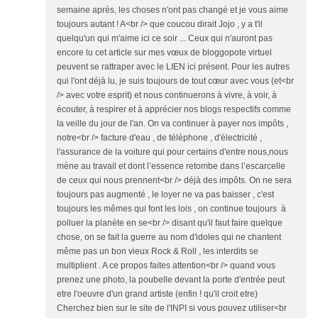
semaine après, les choses n'ont pas changé et je vous aime
toujours autant ! A<br /> que coucou dirait Jojo , y a t'il
quelqu'un qui m'aime ici ce soir ... Ceux qui n'auront pas
encore lu cet article sur mes vœux de bloggopote virtuel
peuvent se rattraper avec le LIEN ici présent. Pour les autres
qui l'ont déjà lu, je suis toujours de tout cœur avec vous (et<br
/> avec votre esprit) et nous continuerons à vivre, à voir, à
écouter, à respirer et à apprécier nos blogs respectifs comme
la veille du jour de l'an. On va continuer à payer nos impôts ,
notre<br /> facture d'eau , de téléphone , d'électricité ,
l'assurance de la voiture qui pour certains d'entre nous,nous
mène au travail et dont l’essence retombe dans l’escarcelle
de ceux qui nous prennent<br /> déjà des impôts. On ne sera
toujours pas augmenté , le loyer ne va pas baisser , c'est
toujours les mêmes qui font les lois , on continue toujours à
polluer la planète en se<br /> disant qu'il faut faire quelque
chose, on se fait la guerre au nom d'idoles qui ne chantent
même pas un bon vieux Rock & Roll , les interdits se
multiplient . A ce propos faites attention<br /> quand vous
prenez une photo, la poubelle devant la porte d'entrée peut
etre l'oeuvre d'un grand artiste (enfin ! qu'il croit etre)
Cherchez bien sur le site de l'INPI si vous pouvez utiliser<br