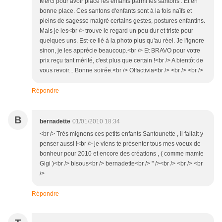
Merci pour avoir placé les enfants parmi les santons . Et en
bonne place. Ces santons d'enfants sont à la fois naïfs et
pleins de sagesse malgré certains gestes, postures enfantins.
Mais je les<br /> trouve le regard un peu dur et triste pour
quelques uns. Est-ce lié à la photo plus qu'au réel. Je l'ignore
sinon, je les apprécie beaucoup.<br /> Et BRAVO pour votre
prix reçu tant mérité, c'est plus que certain !<br /> A bientôt de
vous revoir... Bonne soirée.<br /> Olfactivia<br /> <br /> <br />
Répondre
B
bernadette
01/01/2010 18:34
<br /> Très mignons ces petits enfants Santounette , il fallait y
penser aussi !<br /> je viens te présenter tous mes voeux de
bonheur pour 2010 et encore des créations , ( comme mamie
Gigi )<br /> bisous<br /> bernadette<br /> " /><br /> <br /> <br
/>
Répondre