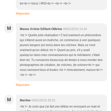
toi<br /> bizzz / IRIS<br /> <br /> <br />
Répondre
M
Maous Artiste Défiant Olibrius
06/01/2010 14:34
<br /> Quelle jolie réalisation ! C'est vraiment un phénomène
qui s'étend aussi en Autriche, on commence à voir quelques
jeunes bergers (en bois) dans les crèches. Mais ce n'est
vraiment qu'un début.<br /> Quant au prix, s'il y avait
quelqu'un dans mes connaissances qui le méritaient, c'était
bien toi. Tu consacres beaucoup de temps à nous monter des
photographies de création, de crèches, de scènes<br /> qui
nous ravissent tous et toutes.<br /> Amicalement, maous<br />
<br /> <br />
Répondre
M
Martine
05/01/2010 20:22
<br /> Je crois que j'ai fait une bêtise en envoyant un mail et