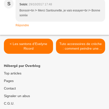
S
Soizic
29/10/2017 17:48
Bonsoir<br /> Merci Santounette, je vais essayer<br /> Bonne
soirée
Répondre
< Les santons d'Evelyne
Tuto accessoires de crèche
Ricord
: comment peindre une
fontaine ou un muret pour
la crèche >
Hébergé par Overblog
Top articles
Pages
Contact
Signaler un abus
C.G.U.