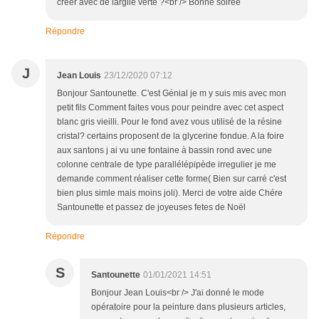
créer avec de largile verte ?<br /> Bonne soiree
Répondre
J
Jean Louis
23/12/2020 07:12
Bonjour Santounette. C'est Génial je m y suis mis avec mon
petit fils Comment faites vous pour peindre avec cet aspect
blanc gris vieilli. Pour le fond avez vous utilisé de la résine
cristal? certains proposent de la glycerine fondue. A la foire
aux santons j ai vu une fontaine à bassin rond avec une
colonne centrale de type parallélépipède irregulier je me
demande comment réaliser cette forme( Bien sur carré c'est
bien plus simle mais moins joli). Merci de votre aide Chére
Santounette et passez de joyeuses fetes de Noël
Répondre
S
Santounette
01/01/2021 14:51
Bonjour Jean Louis<br /> J'ai donné le mode
opératoire pour la peinture dans plusieurs articles,