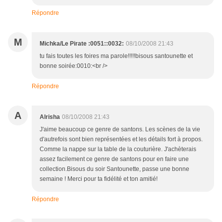
Répondre
M
Michka/Le Pirate :0051::0032:
08/10/2008 21:43
tu fais toutes les foires ma parole!!!!!bisous santounette et
bonne soirée:0010:<br />
Répondre
A
Alrisha
08/10/2008 21:43
J'aime beaucoup ce genre de santons. Les scènes de la vie
d'autrefois sont bien représentées et les détails fort à propos.
Comme la nappe sur la table de la couturière. J'achèterais
assez facilement ce genre de santons pour en faire une
collection.Bisous du soir Santounette, passe une bonne
semaine ! Merci pour ta fidélité et ton amitié!
Répondre