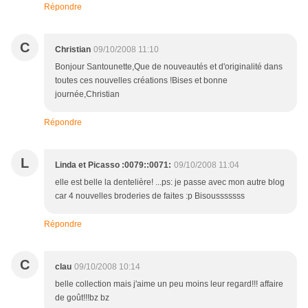
Répondre
C
Christian
09/10/2008 11:10
Bonjour Santounette,Que de nouveautés et d'originalité dans
toutes ces nouvelles créations !Bises et bonne
journée,Christian
Répondre
L
Linda et Picasso :0079::0071:
09/10/2008 11:04
elle est belle la dentelière! ...ps: je passe avec mon autre blog
car 4 nouvelles broderies de faites :p Bisousssssss
Répondre
C
clau
09/10/2008 10:14
belle collection mais j'aime un peu moins leur regard!!! affaire
de goût!!!bz bz