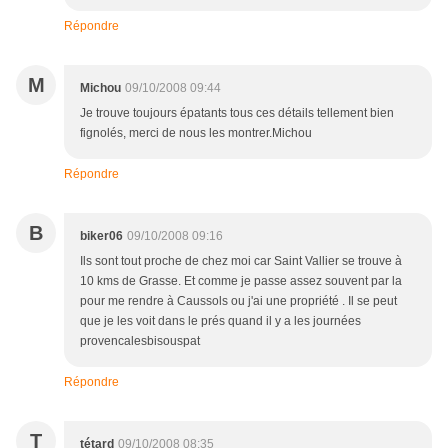
Répondre
M
Michou
09/10/2008 09:44
Je trouve toujours épatants tous ces détails tellement bien
fignolés, merci de nous les montrer.Michou
Répondre
B
biker06
09/10/2008 09:16
Ils sont tout proche de chez moi car Saint Vallier se trouve à
10 kms de Grasse. Et comme je passe assez souvent par la
pour me rendre à Caussols ou j'ai une propriété . Il se peut
que je les voit dans le prés quand il y a les journées
provencalesbisouspat
Répondre
T
tétard
09/10/2008 08:35