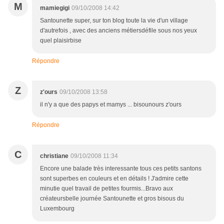
M
mamiegigi
09/10/2008 14:42
Santounette super, sur ton blog toute la vie d'un village
d'autrefois , avec des anciens métiersdéfile sous nos yeux
quel plaisirbise
Répondre
Z
z'ours
09/10/2008 13:58
il n'y a que des papys et mamys ... bisounours z'ours
Répondre
C
christiane
09/10/2008 11:34
Encore une balade très interessante tous ces petits santons
sont superbes en couleurs et en détails ! J'admire cette
minutie quel travail de petites fourmis...Bravo aux
créateursbelle journée Santounette et gros bisous du
Luxembourg