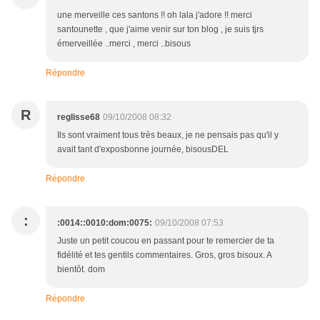
une merveille ces santons !! oh lala j'adore !! merci
santounette , que j'aime venir sur ton blog , je suis tjrs
émerveillée ..merci , merci ..bisous
Répondre
R
reglisse68
09/10/2008 08:32
Ils sont vraiment tous très beaux, je ne pensais pas qu'il y
avait tant d'exposbonne journée, bisousDEL
Répondre
:
:0014::0010:dom:0075:
09/10/2008 07:53
Juste un petit coucou en passant pour te remercier de ta
fidélité et tes gentils commentaires. Gros, gros bisoux. A
bientôt. dom
Répondre