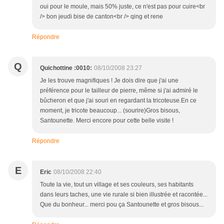
oui pour le moule, mais 50% juste, ce n'est pas pour cuire<br
/> bon jeudi bise de canton<br /> qing et rene
Répondre
Q
Quichottine :0010:
08/10/2008 23:27
Je les trouve magnifiques ! Je dois dire que j'ai une
préférence pour le tailleur de pierre, même si j'ai admiré le
bûcheron et que j'ai souri en regardant la tricoteuse.En ce
moment, je tricote beaucoup... (sourire)Gros bisous,
Santounette. Merci encore pour cette belle visite !
Répondre
E
Eric
08/10/2008 22:40
Toute la vie, tout un village et ses couleurs, ses habitants
dans leurs taches, une vie rurale si bien illustrée et racontée...
Que du bonheur... merci pou ça Santounette et gros bisous...