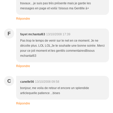
travaux....je suis pas très présente mais je garde les
messages en page et voilà ! bisous ma Gentille à+
Répondre
F
fayet mchantal63
13/10/2008 17:39
Pas trop le temps de venir sur le net en ce moment. Je ne
décolle plus. LOL LOL;Je te souhaite une bonne soirée. Merci
pour ce joli moment et tes gentils commentairesBisous
mchantal63
Répondre
C
canelle56
13/10/2008 09:58
bonjour, me voila de retour et encore un splendide
articlequelle patience ...bises
Répondre