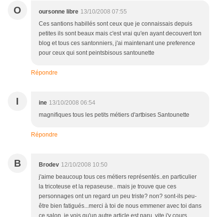
O
oursonne libre
13/10/2008 07:55
Ces santions habillés sont ceux que je connaissais depuis
petites ils sont beaux mais c'est vrai qu'en ayant decouvert ton
blog et tous ces santonniers, j'ai maintenant une preference
pour ceux qui sont peintsbisous santounette
Répondre
I
ine
13/10/2008 06:54
magnifiques tous les petits métiers d'artbises Santounette
Répondre
B
Brodev
12/10/2008 10:50
j'aime beaucoup tous ces métiers représentés..en particulier
la tricoteuse et la repaseuse.. mais je trouve que ces
personnages ont un regard un peu triste? non? sont-ils peu-
être bien fatigués...merci à toi de nous emmener avec toi dans
ce salon..je vois qu'un autre article est paru..vite j'y cours...