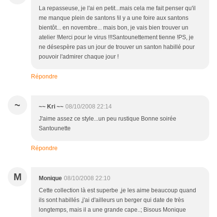
La repasseuse, je l'ai en petit...mais cela me fait penser qu'il
me manque plein de santons !il y a une foire aux santons
bientôt... en novembre... mais bon, je vais bien trouver un
atelier !Merci pour le virus !!!Santounettement tienne !PS, je
ne désespère pas un jour de trouver un santon habillé pour
pouvoir l'admirer chaque jour !
Répondre
~
~~ Kri ~~
08/10/2008 22:14
J'aime assez ce style...un peu rustique Bonne soirée
Santounette
Répondre
M
Monique
08/10/2008 22:10
Cette collection là est superbe ,je les aime beaucoup quand
ils sont habillés ,j'ai d'ailleurs un berger qui date de très
longtemps, mais il a une grande cape..; Bisous Monique