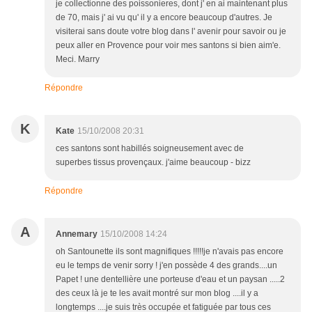
je collectionne des poissonieres, dont j' en ai maintenant plus
de 70, mais j' ai vu qu' il y a encore beaucoup d'autres. Je
visiterai sans doute votre blog dans l' avenir pour savoir ou je
peux aller en Provence pour voir mes santons si bien aim'e.
Meci. Marry
Répondre
K
Kate
15/10/2008 20:31
ces santons sont habillés soigneusement avec de
superbes tissus provençaux. j'aime beaucoup - bizz
Répondre
A
Annemary
15/10/2008 14:24
oh Santounette ils sont magnifiques !!!!!je n'avais pas encore
eu le temps de venir sorry ! j'en possède 4 des grands....un
Papet ! une dentellière une porteuse d'eau et un paysan .....2
des ceux là je te les avait montré sur mon blog ....il y a
longtemps ....je suis très occupée et fatiguée par tous ces