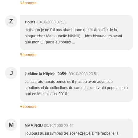
Répondre
Z
z'ours
10/10/2008 07:11
mais non je ne t'ai pas abandonné (on était à côté de la
plaque chez Mamounette hihihiii) ... ldes bisounours avant
que mon ET parte au boulot ...
Répondre
J
jackline la Kôpine :0059:
09/10/2008 23:51
Je n'aurais jamais pensé qu'il y ait pu avoir autant de
créations et de collections de santons...une vraie population à
part entière..bisous :0010:
Répondre
M
MAMINOU
09/10/2008 23:42
Toujours aussi sympas tes scenettesCela me rappelle la