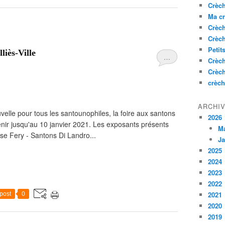
Crèc
Ma c
Crèc
Crèc
Petit
liès-Ville
…
Crèc
Crèc
crèch
ARCHI
elle pour tous les santounophiles, la foire aux santons
2026
 tenir jusqu'au 10 janvier 2021. Les exposants présents
M
se Fery - Santons Di Landro...
Ja
2025
2024
2023
2022
2021
post
0
2020
2019