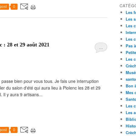
CATÉG
post
0
Les f
Les s
Les c
Inte
Les c
c : 28 et 29 août 2021
Pas à
…
Petit
Les c
Crèch
Musé
sant
 passe bien pour vous tous. Je fais une interruption
Bon à
er du salon d'été qui aura lieu à Piolenc les 28 et 29
Mes 
. Il y aura 9 artisans...
Sant
Les c
Les a
Bibli
Histo
post
0
Crèc