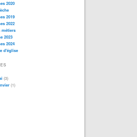
hes 2020
rèche
hes 2019
hes 2022
s métiers
he 2023
hes 2024
e d'église
VES
ai
(3)
nvier
(1)