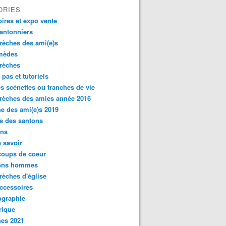
ORIES
oires et expo vente
antonniers
rèches des ami(e)s
rmèdes
rèches
 pas et tutoriels
es scénettes ou tranches de vie
rèches des amies année 2016
e des ami(e)s 2019
e des santons
ons
 savoir
coups de coeur
ons hommes
rèches d'église
ccessoires
ographie
rique
hes 2021