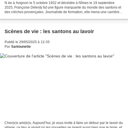
N ée à Avignon le 5 octobre 1932 et décédée à Nîmes le 19 septembre
2025, Françoise Délesty fut une figure marquante du monde des santons et
des crèches provençales. Journaliste de formation, elle mena une carrière à
Radio France (chroniques littéraires,...
Scènes de vie : les santons au lavoir
Publié le 29/05/2025 à 12:35
Par
Santounette
Cher(e)s ami(e)s, Aujourd’hui, je vous invite à faire un détour par le lavoir du
village, ce lieu si vivant où les nouvelles se lavent aussi bien que le linge, et