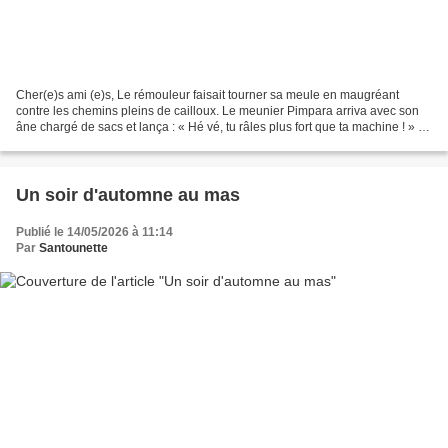
Cher(e)s ami (e)s, Le rémouleur faisait tourner sa meule en maugréant
contre les chemins pleins de cailloux. Le meunier Pimpara arriva avec son
âne chargé de sacs et lança : « Hé vé, tu râles plus fort que ta machine ! » Le
rémouleur lui répondit qu’au...
Un soir d'automne au mas
Publié le 14/05/2026 à 11:14
Par
Santounette