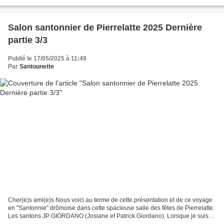
embaument la ville durant les mois...
Salon santonnier de Pierrelatte 2025 Dernière
partie 3/3
Publié le 17/05/2025 à 11:49
Par
Santounette
Cher(e)s ami(e)s Nous voici au terme de cette présentation et de ce voyage
en "Santonnie" drômoise dans cette spacieuse salle des fêtes de Pierrelatte.
Les santons JP GIORDANO (Josiane et Patrick Giordano). Lorsque je suis