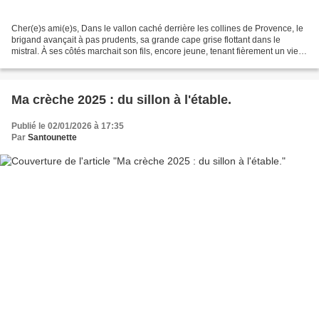
Cher(e)s ami(e)s, Dans le vallon caché derrière les collines de Provence, le
brigand avançait à pas prudents, sa grande cape grise flottant dans le
mistral. À ses côtés marchait son fils, encore jeune, tenant fièrement un vieux
bâton comme s’il gardait...
Ma crèche 2025 : du sillon à l'étable.
Publié le 02/01/2026 à 17:35
Par
Santounette