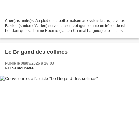
Cher(e)s ami(e)s, Au pied de la petite maison aux volets bruns, le vieux
Bastien (santon d'Adrien) surveillait son potager comme un trésor de roi.
Pendant que sa femme Noémie (santon Chantal Larguier) cueillait les
dernières courges dodues, leur âne Pistou...
Le Brigand des collines
Publié le 08/05/2026 à 16:03
Par
Santounette