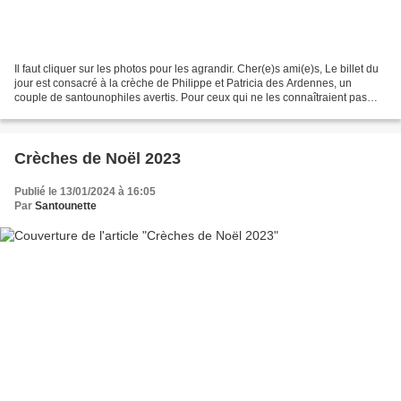
Il faut cliquer sur les photos pour les agrandir. Cher(e)s ami(e)s, Le billet du
jour est consacré à la crèche de Philippe et Patricia des Ardennes, un
couple de santounophiles avertis. Pour ceux qui ne les connaîtraient pas
encore, je précise que ces...
Crèches de Noël 2023
Publié le 13/01/2024 à 16:05
Par
Santounette