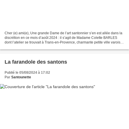
Cher (e) ami(e), Une grande Dame de l’art santonnier s’en est allée dans la
discrétion en ce mois d’août 2024 : il s’agit de Madame Colette BARLES
dont l’atelier se trouvait à Trans-en-Provence, charmante petite ville varoise.
J’avais eu l’occasion de...
La farandole des santons
Publié le 05/08/2024 à 17:02
Par
Santounette