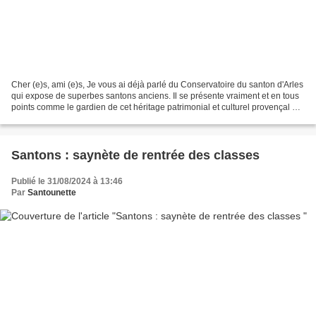
Cher (e)s, ami (e)s, Je vous ai déjà parlé du Conservatoire du santon d'Arles
qui expose de superbes santons anciens. Il se présente vraiment et en tous
points comme le gardien de cet héritage patrimonial et culturel provençal de
l'art santonnier. Aujourd'hui...
Santons : saynète de rentrée des classes
Publié le 31/08/2024 à 13:46
Par
Santounette