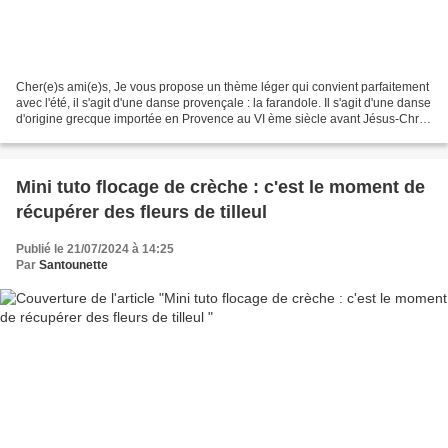
Cher(e)s ami(e)s, Je vous propose un thème léger qui convient parfaitement
avec l'été, il s'agit d'une danse provençale : la farandole. Il s'agit d'une danse
d'origine grecque importée en Provence au VI ème siècle avant Jésus-Christ
par les phocéens....
Mini tuto flocage de crèche : c'est le moment de
récupérer des fleurs de tilleul
Publié le 21/07/2024 à 14:25
Par
Santounette