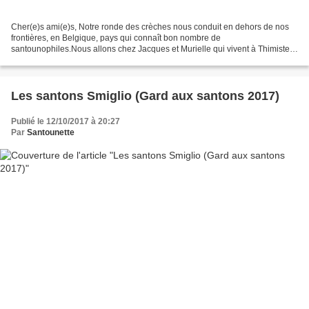
Cher(e)s ami(e)s, Notre ronde des crèches nous conduit en dehors de nos
frontières, en Belgique, pays qui connaît bon nombre de
santounophiles.Nous allons chez Jacques et Murielle qui vivent à Thimister-
Clermont. Ces derniers m'expliquent que pendant...
Les santons Smiglio (Gard aux santons 2017)
Publié le 12/10/2017 à 20:27
Par
Santounette