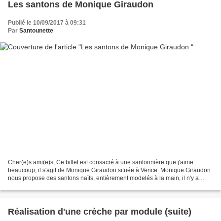
Les santons de Monique Giraudon
Publié le 10/09/2017 à 09:31
Par
Santounette
Cher(e)s ami(e)s, Ce billet est consacré à une santonnière que j'aime
beaucoup, il s'agit de Monique Giraudon située à Vence. Monique Giraudon
nous propose des santons naïfs, entièrement modelés à la main, il n'y a
aucun moulage. Il s'agit donc de pièces...
Réalisation d'une crèche par module (suite)