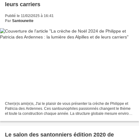
leurs carriers
Publié le 11/02/2025 à 16:41
Par
Santounette
Cher(e)s ami(e)s, J'ai le plaisir de vous présenter la crèche de Philippe et
Patricia des Ardennes. Ces santounophiles passionnés changent le thème
et toute la construction chaque année. La structure globale mesure environ 5
m2 et les santons sont l'œuvre...
Le salon des santonniers édition 2020 de