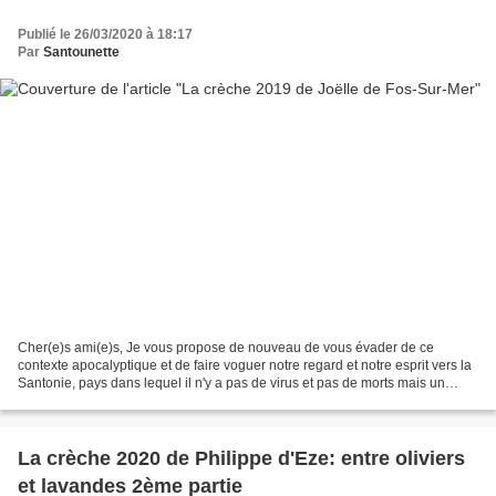
Publié le 26/03/2020 à 18:17
Par
Santounette
Cher(e)s ami(e)s, Je vous propose de nouveau de vous évader de ce
contexte apocalyptique et de faire voguer notre regard et notre esprit vers la
Santonie, pays dans lequel il n'y a pas de virus et pas de morts mais un
univers paisible et pacifique. Nous...
La crèche 2020 de Philippe d'Eze: entre oliviers
et lavandes 2ème partie