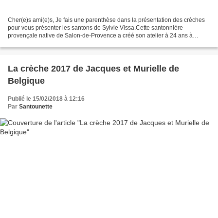
Cher(e)s ami(e)s, Je fais une parenthèse dans la présentation des crèches
pour vous présenter les santons de Sylvie Vissa.Cette santonnière
provençale native de Salon-de-Provence a créé son atelier à 24 ans à
Eyguières. Elle a déménagé dans la Loire à...
La crèche 2017 de Jacques et Murielle de
Belgique
Publié le 15/02/2018 à 12:16
Par
Santounette