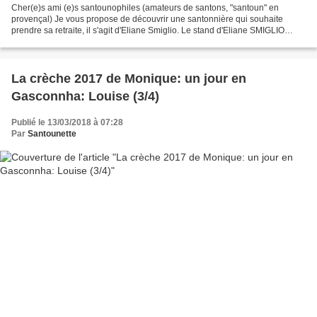
Cher(e)s ami (e)s santounophiles (amateurs de santons, "santoun" en
provençal) Je vous propose de découvrir une santonnière qui souhaite
prendre sa retraite, il s'agit d'Eliane Smiglio. Le stand d'Eliane SMIGLIO
regorge de santons, une variété importante...
La crèche 2017 de Monique: un jour en
Gasconnha: Louise (3/4)
Publié le 13/03/2018 à 07:28
Par
Santounette