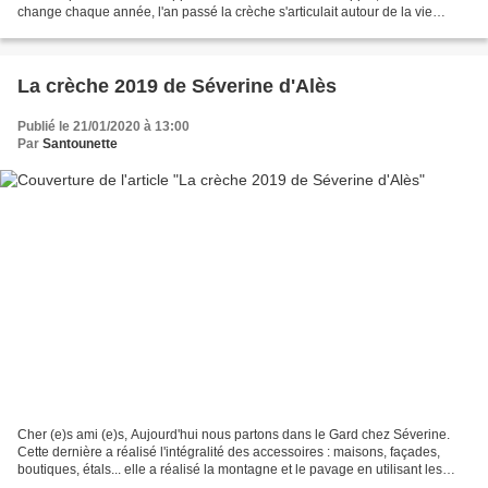
change chaque année, l'an passé la crèche s'articulait autour de la vie
champêtre.Tous les bâtiments sont des...
La crèche 2019 de Séverine d'Alès
Publié le 21/01/2020 à 13:00
Par
Santounette
Cher (e)s ami (e)s, Aujourd'hui nous partons dans le Gard chez Séverine.
Cette dernière a réalisé l'intégralité des accessoires : maisons, façades,
boutiques, étals... elle a réalisé la montagne et le pavage en utilisant les
tutoriels du blog. Les santons...